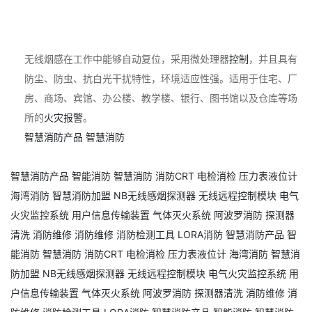
无线烟感在工作中能够自动复位，采用微处理器
控制
，并且具有
防尘、防虫、抗白光干扰特性，环境适应性强。适用于住宅、厂
房、商场、宾馆、办公楼、教学楼、银行、图书馆以及仓库等场
所的
火灾
报警
。
智慧消防产品
智慧消防
智慧消防产品
智能消防
智慧消防
消防CRT
电检消检
压力表液位计
海湾消防
智慧消防加盟
NB无线感烟探测器
无线远程控制模块
电气
火灾监控系统
用户信息传输装置
气体灭火系统
阿波罗消防
探测器
清洗
消防维修
消防维修
消防检测工具
LORA消防
智慧消防产品
智
能消防
智慧消防
消防CRT
电检消检
压力表液位计
海湾消防
智慧消
防加盟
NB无线感烟探测器
无线远程控制模块
电气火灾监控系统
用
户信息传输装置
气体灭火系统
阿波罗消防
探测器清洗
消防维修
消