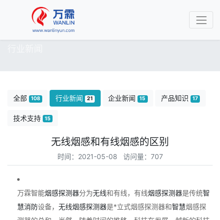
行业新闻
全部
行业新闻
企业新闻
产品知识
108
21
15
17
技术支持
15
无线烟感和有线烟感的区别
时间：2021-05-08 访问量：707
万霖智能
烟感
探测器
分为
无线
和有线，有线
烟感
探测器
是传统
智
慧消防
设备，
无线
烟感
探测器
是*立式烟感探测器和
智慧
烟感探