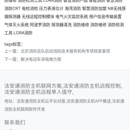
防维修
消防检测工具
LORA消防
智慧消防产品
智能消防
智慧消防
消防CRT
电检消检
压力表液位计
海湾消防
智慧消防加盟
NB无线感
烟探测器
无线远程控制模块
电气火灾监控系统
用户信息传输装置
气体灭火系统
阿波罗消防
探测器清洗
消防维修
消防维修
消防检测
工具
LORA消防
tags标签：
上一篇：
北京消防总队启动消防技术服务机构专项核查事项
下一篇：
解决电动车进电梯方案
法安通消防主机联网方案,法安通消防主机远程控制,
法安通消防主机远程单人值守,
地址：法安通消防主机云平台对接,法安通消防主机APP推送,法安通
消防主机联网软件开发
联系我们