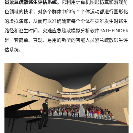
员
紧急
疏散逃生
评估
系统
。
它利用计算机
图形
仿真和游戏角
色领域的技术，对多个群体中的每个个体运动都进行
图形
化
的虚拟演练，从而可以准确确定每个个体在灾难发生时逃生
路径和逃生时间。灾难应急疏散模拟分析
软件
PATHFINDER
是一套简单、直观、易用的新型的智能人员
紧急
疏散逃生
评
估
系统
。