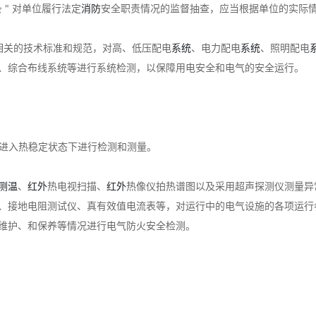
 " 对单位履行法定
消防
安全职责情况的监督抽查，应当根据单位的实际
相关的技术标准和规范，对高、低压配电
系统
、电力配电
系统
、照明配电
、综合布线系统等进行系统检测，以保障用电安全和电气的安全运行。
在进入热稳定状态下进行检测和测量。
测温
、
红外
热电视扫描、
红外
热像仪拍热谱图以及采用超声探测仪测量异
、接地电阻测试仪、真有效值电流表等，对运行中的电气设施的各项运行
维护、和保养等情况进行电气防火安全检测。