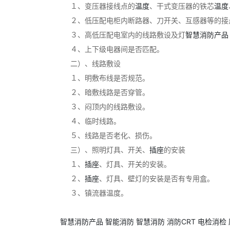
１、变压器接线点的
温度
、干式变压器的铁芯
温度
２、低压配电柜内断路器、刀开关、互感器等的接
３、高低压配电室内的线路敷设及灯
智慧消防产品
４、上下级电器间是否匹配。
二）、线路敷设
１、明敷布线是否规范。
２、暗敷线路是否穿管。
３、闷顶内的线路敷设。
４、临时线路。
５、线路是否老化、损伤。
三）、照明灯具、开关、
插座
的安装
１、
插座
、灯具、开关的安装。
２、
插座
、灯具、壁灯的安装是否有专用盒。
３、镇流器温度。
智慧消防产品
智能消防
智慧消防
消防CRT
电检消检