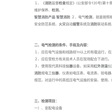
１、《
消防
监督
检查
规定》(公安部令120号)第十条
维护保养、
检测
。"
智慧消防产品
智慧消防
２、电气
检测
，就是按照
安全防范系统、
火灾
自动
报警
系统及
消防
联动系统
二、电气检测的条件、手段及内容：
１、应在电气设施和线路经1n以上的有载运行，
２、应在受检方有关技术人员在现场配合下进行。
３、使用现代高科技
仪器
设备，如采用
红外
测温
仪
消防
规电工
仪器
、仪表如电压表、电流表、验电器
规范，对运行中的高低压电气设施的安装、使用、
三、检测项目：
一）、变配电设备