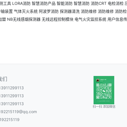
测工具
LORA消防
智慧消防产品
智能消防
智慧消防
消防CRT
电检消检
传输装置
气体灭火系统
阿波罗消防
探测器清洗
消防维修
消防维修
消防检
加盟
NB无线感烟探测器
无线远程控制模块
电气火灾监控系统
用户信息
我们
3911299113
3911299113
3911299113
扫一扫 添加微信
92215119@qq.com
92215119