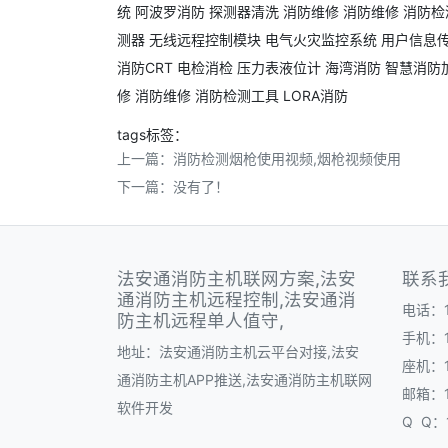
统
阿波罗消防
探测器清洗
消防维修
消防维修
消防检
测器
无线远程控制模块
电气火灾监控系统
用户信息
消防CRT
电检消检
压力表液位计
海湾消防
智慧消防
修
消防维修
消防检测工具
LORA消防
tags标签：
上一篇：
消防检测烟枪使用视频,烟枪视频使用
下一篇：没有了！
法安通消防主机联网方案,法安
联系
通消防主机远程控制,法安通消
电话：1
防主机远程单人值守,
手机：1
地址：法安通消防主机云平台对接,法安
座机：1
通消防主机APP推送,法安通消防主机联网
邮箱：1
软件开发
Q Q：1